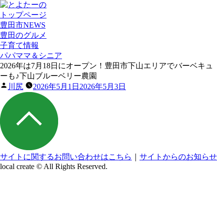
トップページ
豊田市NEWS
豊田のグルメ
子育て情報
パパママ＆シニア
2026年は7月18日にオープン！豊田市下山エリアでバーベキュ
ーも♪下山ブルーベリー農園
投
川尻
2026年5月1日
2026年5月3日
稿
者:
サイトに関するお問い合わせはこちら
｜
サイトからのお知らせ
local create © All Rights Reserved.