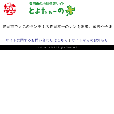
トップページ
豊田市で人気のランチ！名物日本一のナンを追求、家族や子連
豊田市NEWS
サイトに関するお問い合わせはこちら
｜
サイトからのお知らせ
れでランチ、SOKKYOナン屋
local create © All Rights Reserved.
豊田のグルメ
投
川尻
2025年11月1日
2025年11月9日
子育て情報
稿
パパママ＆シニア
者: