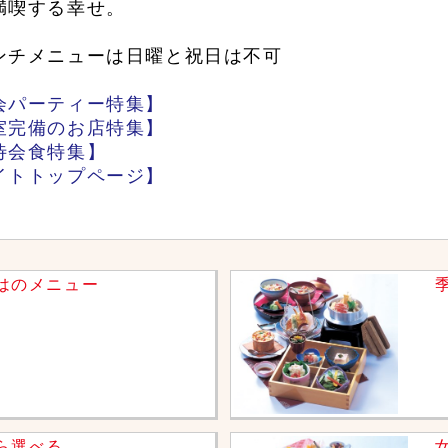
満喫する幸せ。
ンチメニューは日曜と祝日は不可
会パーティー特集】
室完備のお店特集】
待会食特集】
イトトップページ】
はのメニュー
ら選べる