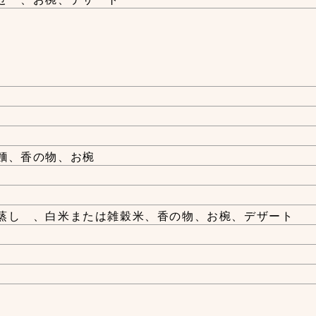
麵、香の物、お椀
蒸し 、白米または雑穀米、香の物、お椀、デザート