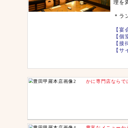
理を
＊ラ
【宴
【個
【接
【サ
かに専門店ならで
豊富なメニューか