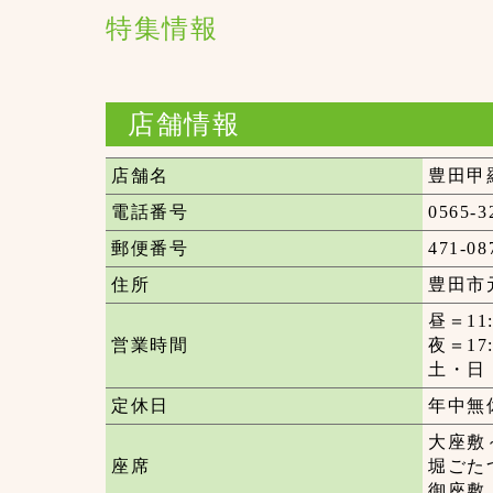
特集情報
店舗情報
店舗名
豊田甲
電話番号
0565-3
郵便番号
471-08
住所
豊田市元
昼＝11:3
営業時間
夜＝17:0
土・日・祝
定休日
年中無
大座敷
座席
堀ごた
御座敷