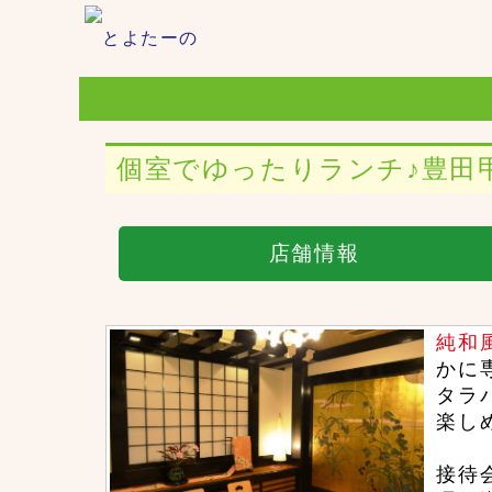
トップページ
個室でゆったりランチ♪豊田
豊田市NEWS
豊田のグルメ
店舗情報
子育て情報
純和
パパママ＆シニア
かに
タラ
楽し
接待