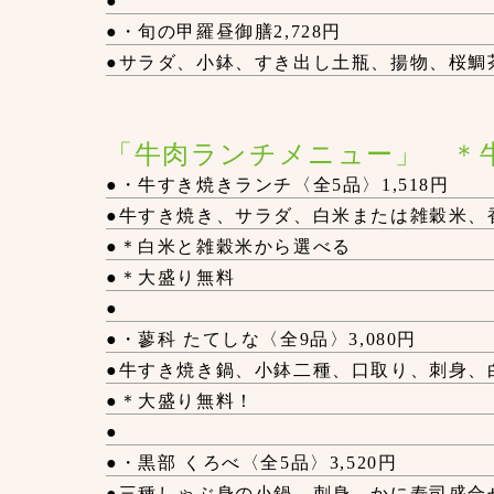
●
●・旬の甲羅昼御膳2,728円
●サラダ、小鉢、すき出し土瓶、揚物、桜鯛
「牛肉ランチメニュー」 
●・牛すき焼きランチ〈全5品〉1,518円
●牛すき焼き、サラダ、白米または雑穀米、
●＊白米と雑穀米から選べる
●＊大盛り無料
●
●・蓼科 たてしな〈全9品〉3,080円
●牛すき焼き鍋、小鉢二種、口取り、刺身、
●＊大盛り無料！
●
●・黒部 くろべ〈全5品〉3,520円
●三種しゃぶ身の小鍋、刺身、かに寿司盛合