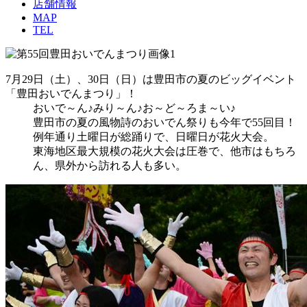
店舗情報
MAP
TEL
7月29日（土）、30日（日）は豊田市の夏のビッグイベント
「豊田おいでんまつり」！
おいで～ん♪みり～ん♪お～ど～ろま～い♪
豊田市の夏の風物詩のおいでん祭りも今年で55回目！
例年通り土曜日が総踊りで、日曜日が花火大会。
東海地区最大規模の花火大会は圧巻で、他市はもちろ
ん、県外から訪れる人も多い。