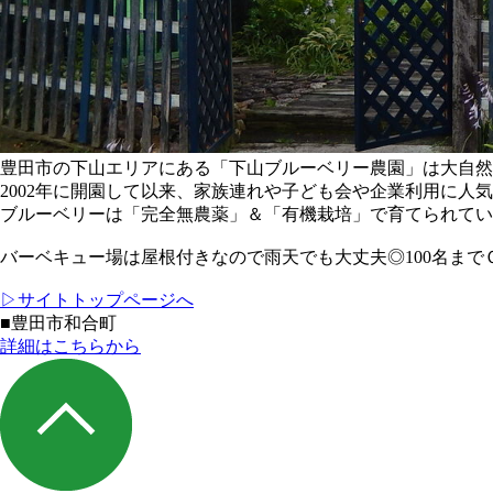
豊田市の下山エリアにある「下山ブルーベリー農園」は大自然
2002年に開園して以来、家族連れや子ども会や企業利用に
ブルーベリーは「完全無農薬」＆「有機栽培」で育てられていて
バーベキュー場は屋根付きなので雨天でも大丈夫◎100名ま
▷サイトトップページへ
■豊田市和合町
詳細はこちらから