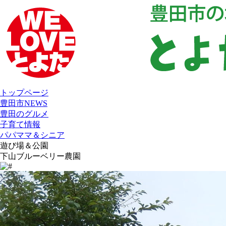
トップページ
豊田市NEWS
豊田のグルメ
子育て情報
パパママ＆シニア
遊び場＆公園
下山ブルーベリー農園