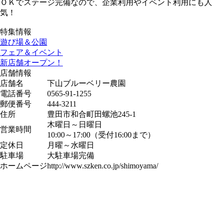
ＯＫでステージ完備なので、企業利用やイベント利用にも人
気！
特集情報
遊び場＆公園
フェア＆イベント
新店舗オープン！
店舗情報
店舗名
下山ブルーベリー農園
電話番号
0565-91-1255
郵便番号
444-3211
住所
豊田市和合町田螺池245-1
木曜日～日曜日
営業時間
10:00～17:00（受付16:00まで）
定休日
月曜～水曜日
駐車場
大駐車場完備
ホームページ
http://www.szken.co.jp/shimoyama/