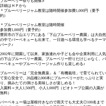
ブルーベリー祭りも開催♬
詳細はＨＰから
＊ブルーベリージャム教室は随時開催参加費1,000円（要予
約）
＊ブルーベリージャム教室は随時開催
参加費1,000円（要予約）
豊田市の下山エリアにある「下山ブルーベリー農園」は大自然
の中でバーベキューも出来て、一日遊べる環境も学べるテーマ
パーク♪
2002年に開園して以来、家族連れや子ども会や企業利用に人気
の下山ブルーベリー農園。ブルーベリー狩りだけじゃなく、バ
ーベキューやブルーベリージャム作りも楽しめる♪
ブルーベリーは「完全無農薬」＆「有機栽培」で育てられてい
て安心安全で、20品種2,000本にブルーベリーがたっぷりと実
り、摘みたての弾ける美味しさが楽しめる！
入園料＝大人1,500円、小人1,000円（ビオトープ公園の入園が
無料）
バーベキュー場は屋根付きなので雨天でも大丈夫◎100名まで