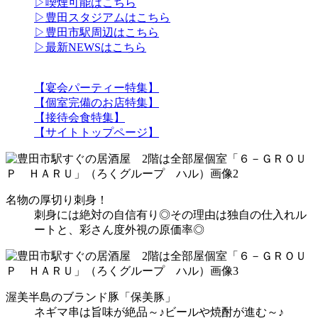
▷喫煙可能はこちら
▷豊田スタジアムはこちら
▷豊田市駅周辺はこちら
▷最新NEWSはこちら
【宴会パーティー特集】
【個室完備のお店特集】
【接待会食特集】
【サイトトップページ】
名物の厚切り刺身！
刺身には絶対の自信有り◎その理由は独自の仕入れル
ートと、彩さん度外視の原価率◎
渥美半島のブランド豚「保美豚」
ネギマ串は旨味が絶品～♪ビールや焼酎が進む～♪