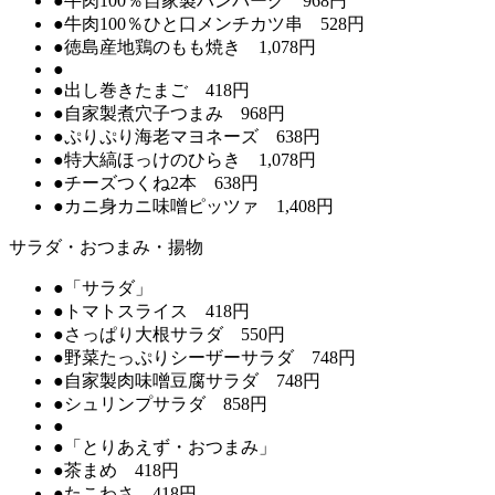
●牛肉100％自家製ハンバーグ 968円
●牛肉100％ひと口メンチカツ串 528円
●徳島産地鶏のもも焼き 1,078円
●
●出し巻きたまご 418円
●自家製煮穴子つまみ 968円
●ぷりぷり海老マヨネーズ 638円
●特大縞ほっけのひらき 1,078円
●チーズつくね2本 638円
●カニ身カニ味噌ピッツァ 1,408円
サラダ・おつまみ・揚物
●「サラダ」
●トマトスライス 418円
●さっぱり大根サラダ 550円
●野菜たっぷりシーザーサラダ 748円
●自家製肉味噌豆腐サラダ 748円
●シュリンプサラダ 858円
●
●「とりあえず・おつまみ」
●茶まめ 418円
●たこわさ 418円