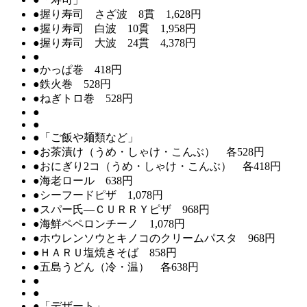
●握り寿司 さざ波 8貫 1,628円
●握り寿司 白波 10貫 1,958円
●握り寿司 大波 24貫 4,378円
●
●かっぱ巻 418円
●鉄火巻 528円
●ねぎトロ巻 528円
●
●
●「ご飯や麺類など」
●お茶漬け（うめ・しゃけ・こんぶ） 各528円
●おにぎり2コ（うめ・しゃけ・こんぶ） 各418円
●海老ロール 638円
●シーフードピザ 1,078円
●スパー氏―ＣＵＲＲＹピザ 968円
●海鮮ペペロンチーノ 1,078円
●ホウレンソウとキノコのクリームパスタ 968円
●ＨＡＲＵ塩焼きそば 858円
●五島うどん（冷・温） 各638円
●
●
●「デザート」