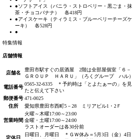
●ソフトアイス（バニラ・ストロベリー・黒ごま・抹
茶・チョコバナナ） 各418円
●アイスケーキ（ティラミス・ブルーベリーチーズケ
ーキ） 各528円
●
特集情報
店舗情報
豊田市駅すぐの居酒屋 2階は全部屋個室「６－
店舗名
ＧＲＯＵＰ ＨＡＲＵ」（ろくグループ ハル）
0565‐32‐6335 ＊予約時は「とよたぁーの」を見
電話番号
たと伝えて下さい
郵便番号
471-0025
住所
愛知県豊田市西町5－28 ミリアビル1・2Ｆ
火曜～木曜17:00～23:00
営業時間
金曜・土曜17:00～24:00
ラストオーダーは各30分前
日曜日、月曜日 ＊ＧＷ休み＝5月3日（金）4日
定休日