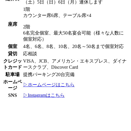
（土）5日（日）6日（月）連休します
1階
カウンター席6席、テーブル席×4
座席
2階
6名完全個室、最大50名宴会可能（様々な人数に
個室対応）
個室
4名、6名、8名、10名、20名～50名まで個室対応
貸切
応相談
クレジッ
VISA、JCB、アメリカン・エキスプレス、ダイナ
トカード
ースクラブ、Discover Card
駐車場
提携パーキング20台完備
ホームペ
▷ホームページはこちら
ージ
SNS
▷Instagramはこちら