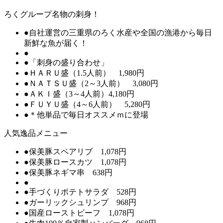
ろくグループ名物の刺身！
●自社運営の三重県のろく水産や全国の漁港から毎日
新鮮な魚が届く！
●
●「刺身の盛り合わせ」
●ＨＡＲＵ盛（1.5人前） 1,980円
●ＮＡＴＳＵ盛（2～3人前） 3,080円
●ＡＫＩ盛（3～4人前）4,180円
●ＦＵＹＵ盛（4～6人前） 5,280円
●＊他単品で毎日オススメｍに登場
人気逸品メニュー
●保美豚スペアリブ 1,078円
●保美豚ロースカツ 1,078円
●保美豚ネギマ串 638円
●
●手づくりポテトサラダ 528円
●ガーリックシュリンプ 968円
●国産ローストビーフ 1,078円