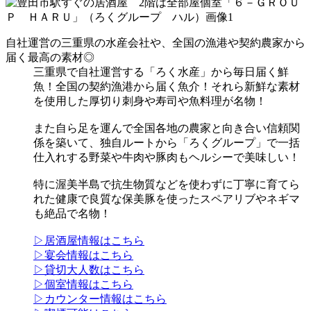
自社運営の三重県の水産会社や、全国の漁港や契約農家から
届く最高の素材◎
三重県で自社運営する「ろく水産」から毎日届く鮮
魚！全国の契約漁港から届く魚介！それら新鮮な素材
を使用した厚切り刺身や寿司や魚料理が名物！
また自ら足を運んで全国各地の農家と向き合い信頼関
係を築いて、独自ルートから「ろくグループ」で一括
仕入れする野菜や牛肉や豚肉もヘルシーで美味しい！
特に渥美半島で抗生物質などを使わずに丁寧に育てら
れた健康で良質な保美豚を使ったスペアリブやネギマ
も絶品で名物！
▷居酒屋情報はこちら
▷宴会情報はこちら
▷貸切大人数はこちら
▷個室情報はこちら
▷カウンター情報はこちら