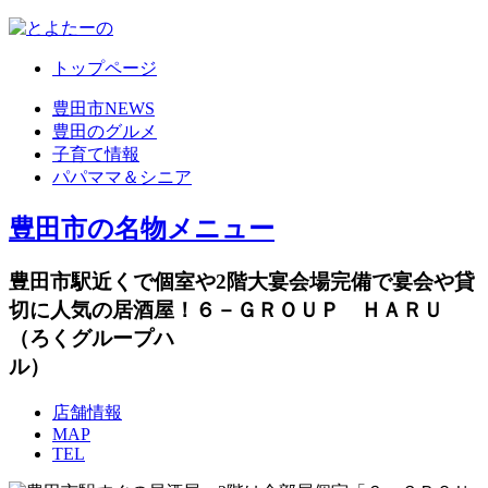
トップページ
豊田市NEWS
豊田のグルメ
子育て情報
パパママ＆シニア
豊田市の名物メニュー
豊田市駅近くで個室や2階大宴会場完備で宴会や貸
切に人気の居酒屋！６－ＧＲＯＵＰ ＨＡＲＵ
（ろくグループハ
ル
店舗情報
MAP
TEL