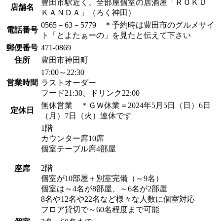
豊田市駅近く、全部屋個室の居酒屋「ＲＯＫＵ
店舗名
ＫＡＮＤＡ」（ろく神田）
0565－63－5779 ＊予約時は豊田市のグルメサイ
電話番号
ト「とよたぁーの」を見たと伝えて下さい
郵便番号
471-0869
住所
豊田市神田町
17:00～22:30
営業時間
ラストオーダー
フード21:30、ドリンク22:00
無休営業 ＊ＧＷ休業＝2024年5月5日（日）6日
定休日
（月）7日（火）連休です
1階
カウンター席10席
個室テーブル席4部屋
2階
座席
個室が10部屋＋別室完備（～9名）
個室は～4名が8部屋、～6名が2部屋
8名や12名や22名など様々な人数に個室対応
フロア貸切で～60名程度まで可能