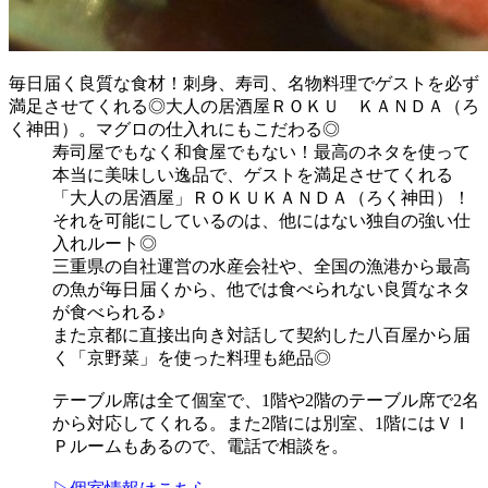
毎日届く良質な食材！刺身、寿司、名物料理でゲストを必ず
満足させてくれる◎大人の居酒屋ＲＯＫＵ ＫＡＮＤＡ（ろ
く神田）。マグロの仕入れにもこだわる◎
寿司屋でもなく和食屋でもない！最高のネタを使って
本当に美味しい逸品で、ゲストを満足させてくれる
「大人の居酒屋」ＲＯＫＵＫＡＮＤＡ（ろく神田）！
それを可能にしているのは、他にはない独自の強い仕
入れルート◎
三重県の自社運営の水産会社や、全国の漁港から最高
の魚が毎日届くから、他では食べられない良質なネタ
が食べられる♪
また京都に直接出向き対話して契約した八百屋から届
く「京野菜」を使った料理も絶品◎
テーブル席は全て個室で、1階や2階のテーブル席で2名
から対応してくれる。また2階には別室、1階にはＶＩ
Ｐルームもあるので、電話で相談を。