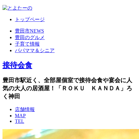
トップページ
豊田市NEWS
豊田のグルメ
子育て情報
パパママ＆シニア
接待会食
豊田市駅近く、全部屋個室で接待会食や宴会に人
気の大人の居酒屋！「ＲＯＫＵ ＫＡＮＤＡ」ろ
く神田
店舗情報
MAP
TEL