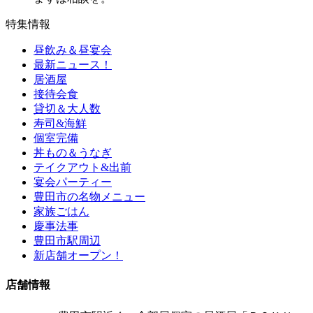
特集情報
昼飲み＆昼宴会
最新ニュース！
居酒屋
接待会食
貸切＆大人数
寿司&海鮮
個室完備
丼もの＆うなぎ
テイクアウト&出前
宴会パーティー
豊田市の名物メニュー
家族ごはん
慶事法事
豊田市駅周辺
新店舗オープン！
店舗情報