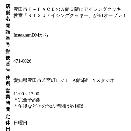
店
豊田市Ｔ－ＦＡＣＥのＡ館６階にアイシングクッキー
舗
教室「ＲＩＳＵアイシングクッキー」が4/1オープン！
名
電
話
InstagramDMから
番
号
郵
便
471-0026
番
号
住
愛知県豊田市若宮町1-57-1 A館6階 Yスタジオ
所
営
11:00～13:00
業
＊完全予約制
時
＊午後などその他の時間は応相談
間
定
休
日曜日
日