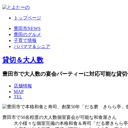
トップページ
豊田市NEWS
豊田のグルメ
子育て情報
パパママ＆シニア
貸切＆大人数
豊田市で大人数の宴会パーティーに対応可能な貸
店舗情報
MAP
TEL
豊田市で50名程度の大人数個室宴会が可能な和食屋さん
大小様々な個室完備の本格和食＆寿司「だる磨きらら亭