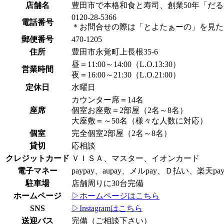
店舗名
豊田市で本格和食と寿司、創業50年「だ
0120-28-5366
電話番号
＊お問合せの際は「とよたぁーの」を見た
郵便番号
470-1205
住所
豊田市永覚町上長根35-6
昼＝11:00～14:00（L.O.13:30）
営業時間
夜＝16:00～21:30（L.O.21:00）
定休日
水曜日
カウンター席＝14名
座席
個室お座敷＝2部屋（2名～8名）
大座敷＝～50名（様々な人数に対応）
個室
完全個室2部屋（2名～8名）
貸切
応相談
クレジットカード
ＶＩＳＡ、マスター、イオンカード
電子マネー
paypay、aupay、メルpay、Ｄ払い、楽天pay
駐車場
店舗周りに30台完備
ホームページ
▷ホームページはこちら
SNS
▷Instagramはこちら
送迎バス
完備（ご相談下さい）