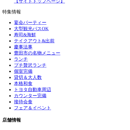
【サイトトップページ】
特集情報
宴会パーティー
大型観光バスOK
寿司&海鮮
テイクアウト&出前
慶事法事
豊田市の名物メニュー
ランチ
プチ贅沢ランチ
個室完備
貸切＆大人数
本格和食
トヨタ自動車周辺
カウンター完備
接待会食
フェア＆イベント
店舗情報