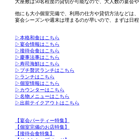
大座敷は50名程度の貸切が可能なので、大人数の宴会
他にも大小個室完備で、利用の仕方や貸切方法などは、
宴会シーズンや週末は埋まるのが早いので、まずは日程
▷本格和食はこちら
▷宴会情報はこちら
▷接待会食はこちら
▷慶事法事はこちら
▷寿司海鮮はこちら
▷プチ贅沢ランチはこちら
▷ランチはこちら
▷個室情報はこちら
▷カウンターはこちら
▷名物メニューはこちら
▷出前テイクアウトはこちら
【宴会パーティー特集】
【個室完備のお店特集】
【接待会食特集】