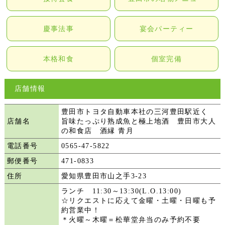
慶事法事
宴会パーティー
本格和食
個室完備
店舗情報
豊田市トヨタ自動車本社の三河豊田駅近く
店舗名
旨味たっぷり熟成魚と極上地酒 豊田市大人
の和食店 酒縁 青月
電話番号
0565-47-5822
郵便番号
471-0833
住所
愛知県豊田市山之手3-23
ランチ 11:30～13:30(L.O.13:00)
☆リクエストに応えて金曜・土曜・日曜も予
約営業中！
＊火曜～木曜＝松華堂弁当のみ予約不要