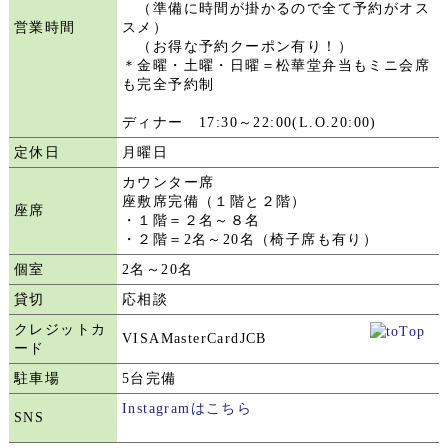
（準備に時間が掛かるので全て予約がオス
営業時間
スメ）
（お得な予約クーポン有り！）
＊金曜・土曜・日曜＝松華堂弁当もミニ会席
も完全予約制
ディナー 17:30～22:00(L.O.20:00)
定休日
月曜日
カウンター席
座敷席完備（１階と２階）
座席
・１階＝２名～８名
・２階＝2名～20名（椅子席も有り）
個室
2名～20名
貸切
応相談
クレジットカ
VISAMasterCardJCB
ード
駐車場
5台完備
Instagramはこちら
SNS