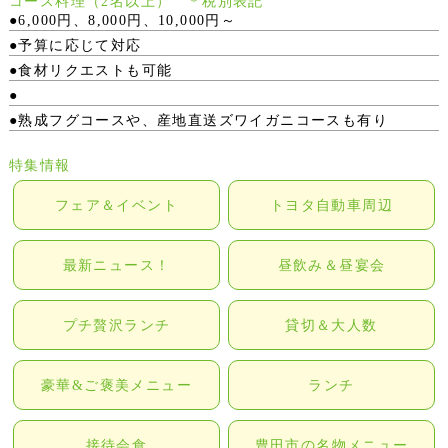
コース料理（2名以上） ＊税別表記
●6,000円、8,000円、10,000円～
●予算に応じて対応
●食材リクエストも可能
●
●熟成フグコースや、産地直送ズワイガニコースも有り
特集情報
フェア＆イベント
トヨタ自動車周辺
最新ニュース！
昼飲み＆昼宴会
プチ贅沢ランチ
貸切＆大人数
豪華&ご褒美メニュー
ランチ
接待会食
豊田市の名物メニュー