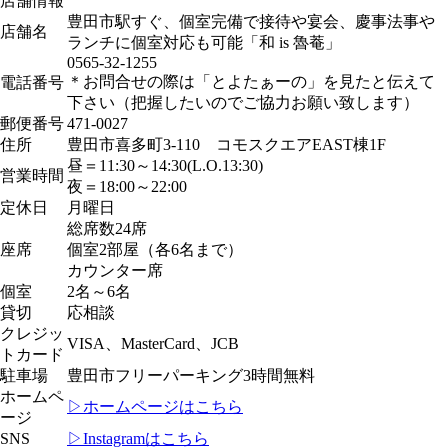
店舗情報
豊田市駅すぐ、個室完備で接待や宴会、慶事法事や
店舗名
ランチに個室対応も可能「和 is 魯菴」
0565-32-1255
＊お問合せの際は「とよたぁーの」を見たと伝えて
電話番号
下さい（把握したいのでご協力お願い致します）
郵便番号
471-0027
住所
豊田市喜多町3-110 コモスクエアEAST棟1F
昼＝11:30～14:30(L.O.13:30)
営業時間
夜＝18:00～22:00
定休日
月曜日
総席数24席
座席
個室2部屋（各6名まで）
カウンター席
個室
2名～6名
貸切
応相談
クレジッ
VISA、MasterCard、JCB
トカード
駐車場
豊田市フリーパーキング3時間無料
ホームペ
▷ホームページはこちら
ージ
SNS
▷Instagramはこちら