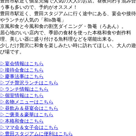
豊田市駅近く個室完備で人気の大人のお店。昼夜問わず混み合
う事も多いので、予約がオススメ！
豊田市駅近く、豊田スタジアムに行く途中にある、宴会や接待
やランチが人気の「和is魯菴」
京風和食と今風和食の割烹ダイニング・魯菴（ろあん）。
居心地のいい店内で、季節の食材を使った本格和食や創作料
理、美しい器に盛り付ける魚料理などを堪能出来る。
少しだけ贅沢に和食を楽しみたい時に訪れてほしい、大人の遊
び場です。
▷宴会情報はこちら
▷接待会食はこちら
▷慶事法事はこちら
▷プチ贅沢ランチはこちら
▷ランチ情報はこちら
▷個室情報はこちら
▷名物メニューはこちら
▷昼飲み＆昼宴会はこちら
▷ご褒美＆豪華はこちら
▷本格和食はこちら
▷ママ会＆女子会はこちら
▷豊田スタジアムに便利はこちら