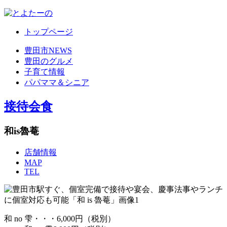
トップページ
豊田市NEWS
豊田のグルメ
子育て情報
パパママ＆シニア
接待会食
和is魯菴
店舗情報
MAP
TEL
和 no 雫・・・6,000円（税別）