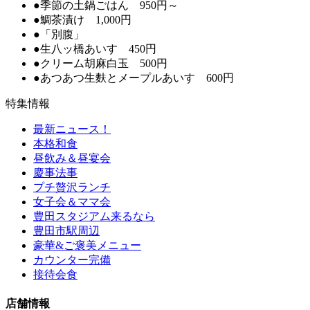
●季節の土鍋ごはん 950円～
●鯛茶漬け 1,000円
●「別腹」
●生八ッ橋あいす 450円
●クリーム胡麻白玉 500円
●あつあつ生麩とメープルあいす 600円
特集情報
最新ニュース！
本格和食
昼飲み＆昼宴会
慶事法事
プチ贅沢ランチ
女子会＆ママ会
豊田スタジアム来るなら
豊田市駅周辺
豪華&ご褒美メニュー
カウンター完備
接待会食
店舗情報