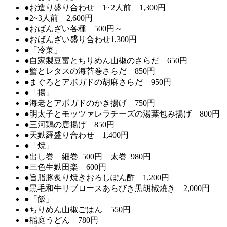
●お造り盛り合わせ 1~2人前 1,300円
●2~3人前 2,600円
●おばんざい各種 500円～
●おばんざい盛り合わせ1,300円
●「冷菜」
●自家製豆富とちりめん山椒のさらだ 650円
●蟹とレタスの海苔巻さらだ 850円
●まぐろとアボガドの胡麻さらだ 950円
●「揚」
●海老とアボガドのかき揚げ 750円
●明太子とモッツァレラチーズの湯葉包み揚げ 800円
●三河鶏の唐揚げ 850円
●天麩羅盛り合わせ 1,400円
●「焼」
●出し巻 細巻ｰ500円 太巻ｰ980円
●三色生麩田楽 600円
●旨脂豚炙り焼きおろしぽん酢 1,200円
●黒毛和牛リブロースあらびき黒胡椒焼き 2,000円
●「飯」
●ちりめん山椒ごはん 550円
●稲庭うどん 780円