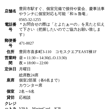
豊田市駅すぐ、個室完備で接待や宴会、慶事法事
店舗名
やランチに個室対応も可能「和 is 魯菴」
0565-32-1255
＊お問合せの際は「とよたぁーの」を見たと伝え
電話番
て下さい（把握したいのでご協力お願い致しま
号
す）
郵便番
471-0027
号
住所
豊田市喜多町3-110 コモスクエアEAST棟1F
営業時
昼＝11:30～14:30(L.O.13:30)
間
夜＝18:00～22:00
定休日
月曜日
総席数24席
座席
個室2部屋（各6名まで）
カウンター席
個室
2名～6名
貸切
応相談
クレジ
ットカ
VISA、MasterCard、JCB