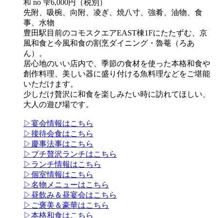
和 no 雫6,000円（税別）
先附、吸椀、向附、凌ぎ、焼八寸、強肴、油物、食
事、水物
豊田駅目前のコモスクエアEAST棟1Fにたたずむ、京
風和食と今風和食の割烹ダイニング・魯菴（ろあ
ん）。
居心地のいい店内で、季節の食材を使った本格和食や
創作料理、美しい器に盛り付ける魚料理などをご堪能
いただけます。
少しだけ贅沢に和食を楽しみたい時に訪れてほしい、
大人の遊び場です。
▷宴会情報はこちら
▷接待会食はこちら
▷慶事法事はこちら
▷プチ贅沢ランチはこちら
▷ランチ情報はこちら
▷個室情報はこちら
▷名物メニューはこちら
▷昼飲み＆昼宴会はこちら
▷ご褒美＆豪華はこちら
▷本格和食はこちら