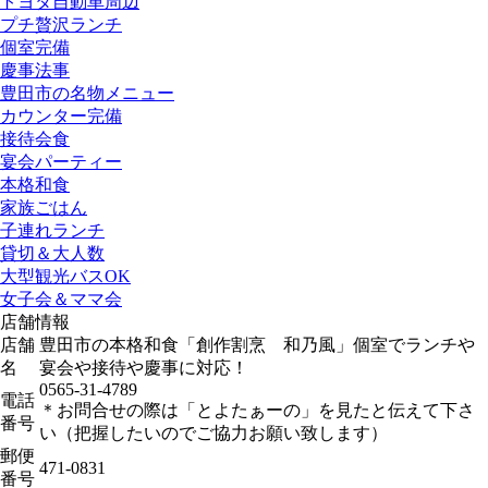
トヨタ自動車周辺
プチ贅沢ランチ
個室完備
慶事法事
豊田市の名物メニュー
カウンター完備
接待会食
宴会パーティー
本格和食
家族ごはん
子連れランチ
貸切＆大人数
大型観光バスOK
女子会＆ママ会
店舗情報
店舗
豊田市の本格和食「創作割烹 和乃風」個室でランチや
名
宴会や接待や慶事に対応！
0565-31-4789
電話
＊お問合せの際は「とよたぁーの」を見たと伝えて下さ
番号
い（把握したいのでご協力お願い致します）
郵便
471-0831
番号