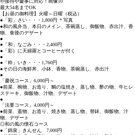
最大54名までOK
【お昼の御料理】火曜～日曜（税込）
●「彩」さい・・・1,800円 ＊写真
●和の風弁当、本日のメイン、茶碗蒸し、御飯物、赤出汁、香
物、食後のデザート
●
●「和」なごみ・・・2,400円
●「彩｝に天婦羅とコーヒーが付く
●
●「粋」いき・・・1,760円
●その日の海鮮丼、小鉢、香物、茶碗蒸し、赤出汁
●
「慶祝コース」6,000円～
●前菜、椀物、お造り、鯛の塩焼き、蒸し物、酢の物、牛ヒレ
ステーキ、御飯物、汁物、デザート
●
「法要コース」4,000円～
●前菜、蓋物、お造り、焼き物、蒸し物、替鉢、御飯物、汁
物、デザート
◎和の風の懐石コース
●「錦泉」きんせん 7,000円