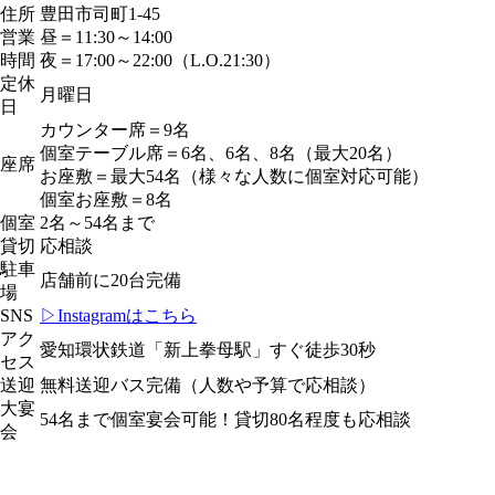
住所
豊田市司町1-45
営業
昼＝11:30～14:00
時間
夜＝17:00～22:00（L.O.21:30）
定休
月曜日
日
カウンター席＝9名
個室テーブル席＝6名、6名、8名（最大20名）
座席
お座敷＝最大54名（様々な人数に個室対応可能）
個室お座敷＝8名
個室
2名～54名まで
貸切
応相談
駐車
店舗前に20台完備
場
SNS
▷Instagramはこちら
アク
愛知環状鉄道「新上拳母駅」すぐ徒歩30秒
セス
送迎
無料送迎バス完備（人数や予算で応相談）
大宴
54名まで個室宴会可能！貸切80名程度も応相談
会