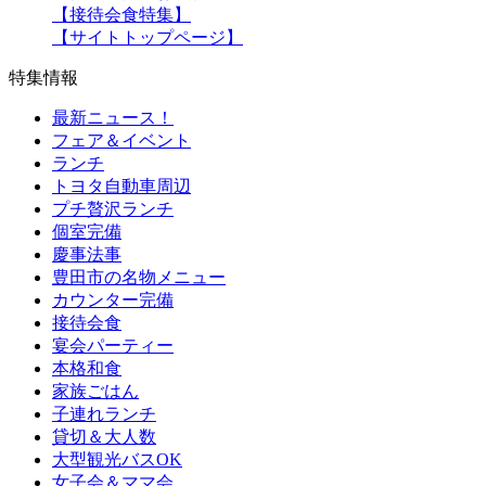
【接待会食特集】
【サイトトップページ】
特集情報
最新ニュース！
フェア＆イベント
ランチ
トヨタ自動車周辺
プチ贅沢ランチ
個室完備
慶事法事
豊田市の名物メニュー
カウンター完備
接待会食
宴会パーティー
本格和食
家族ごはん
子連れランチ
貸切＆大人数
大型観光バスOK
女子会＆ママ会