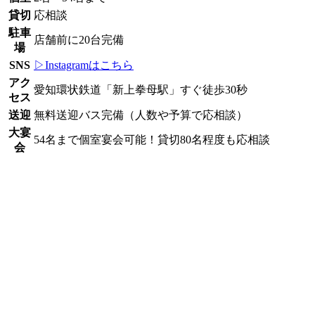
貸切
応相談
駐車
店舗前に20台完備
場
SNS
▷Instagramはこちら
アク
愛知環状鉄道「新上拳母駅」すぐ徒歩30秒
セス
送迎
無料送迎バス完備（人数や予算で応相談）
大宴
54名まで個室宴会可能！貸切80名程度も応相談
会