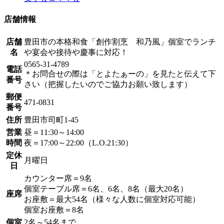
店舗情報
店舗
豊田市の本格和食「創作割烹 和乃風」個室でランチ
名
や宴会や接待や慶事に対応！
0565-31-4789
電話
＊お問合せの際は「とよたぁーの」を見たと伝えて下
番号
さい（把握したいのでご協力お願い致します）
郵便
471-0831
番号
住所
豊田市司町1-45
営業
昼＝11:30～14:00
時間
夜＝17:00～22:00（L.O.21:30）
定休
月曜日
日
カウンター席＝9名
個室テーブル席＝6名、6名、8名（最大20名）
座席
お座敷＝最大54名（様々な人数に個室対応可能）
個室お座敷＝8名
個室
2名～54名まで