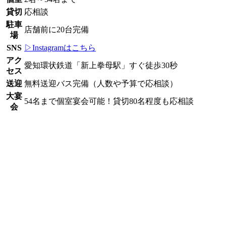
貸切
応相談
駐車
店舗前に20台完備
場
SNS
▷Instagramはこちら
アク
愛知環状鉄道「新上拳母駅」すぐ徒歩30秒
セス
送迎
無料送迎バス完備（人数や予算で応相談）
大宴
54名まで個室宴会可能！貸切80名程度も応相談
会