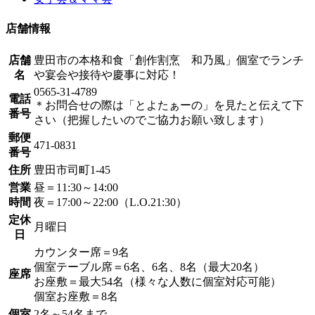
店舗情報
店舗
豊田市の本格和食「創作割烹 和乃風」個室でランチ
名
や宴会や接待や慶事に対応！
0565-31-4789
電話
＊お問合せの際は「とよたぁーの」を見たと伝えて下
番号
さい（把握したいのでご協力お願い致します）
郵便
471-0831
番号
住所
豊田市司町1-45
営業
昼＝11:30～14:00
時間
夜＝17:00～22:00（L.O.21:30）
定休
月曜日
日
カウンター席＝9名
個室テーブル席＝6名、6名、8名（最大20名）
座席
お座敷＝最大54名（様々な人数に個室対応可能）
個室お座敷＝8名
個室
2名～54名まで