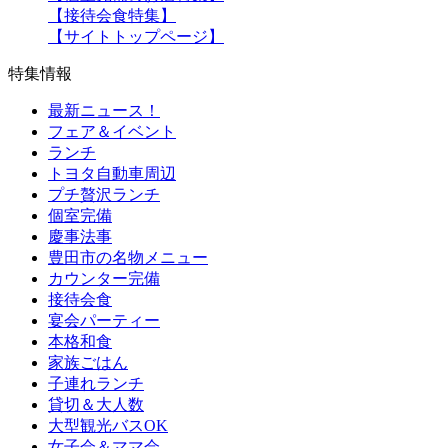
【接待会食特集】
【サイトトップページ】
特集情報
最新ニュース！
フェア＆イベント
ランチ
トヨタ自動車周辺
プチ贅沢ランチ
個室完備
慶事法事
豊田市の名物メニュー
カウンター完備
接待会食
宴会パーティー
本格和食
家族ごはん
子連れランチ
貸切＆大人数
大型観光バスOK
女子会＆ママ会