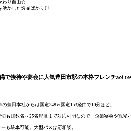
かわり自由☆
を活かした逸品ばかり◎
待や宴会に人気豊田市駅の本格フレンチaoi restau
豊田本社からは国道248＆国道153経由で10分ほど。
貸切も10数名～25名程度まで対応可能なので、企業宴会や観光
スターも駐車可能。大型バスは応相談。