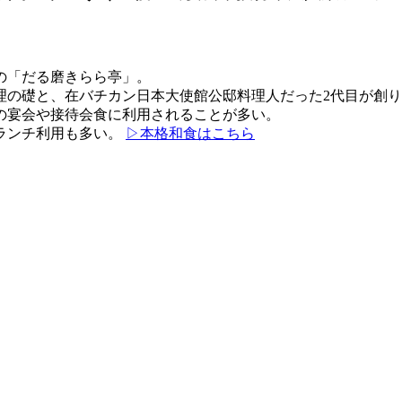
の「だる磨きらら亭」。
理の礎と、在バチカン日本大使館公邸料理人だった2代目が創
の宴会や接待会食に利用されることが多い。
ランチ利用も多い。
▷本格和食はこちら