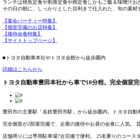
ランチは焼魚定食や刺身定食や肉定食しかもご飯＆味噌汁お
その日の朝に、しっかりとした目利きで仕入れた、旬の素材
【宴会パーティー特集】
【個室完備のお店特集】
【接待会食特集】
【サイトトップページ】
■トヨタ自動車本社やトヨタ会館から徒歩圏内
詳細はこちらから
トヨタ自動車豊田本社から車で10分程。完全個室完備で接
豊田市の主要駅「名鉄豊田市駅」から徒歩圏内。トヨタ自動車の
完全個室が2部屋完備で、企業の接待やお昼の会食に人気。 
店舗周りには専用駐車場7台完備で便利。 25名乗りのコー