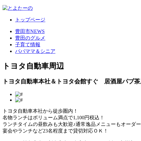
トップページ
豊田市NEWS
豊田のグルメ
子育て情報
パパママ＆シニア
トヨタ自動車周辺
トヨタ自動車本社＆トヨタ会館すぐ 居酒屋パブ茶
トヨタ自動車本社から徒歩圏内！
名物ランチはボリューム満点で1,100円税込！
ランチタイムの昼飲みも大歓迎♪通常逸品メニューもオーダ
宴会やランチなど23名程度まで貸切対応ＯＫ！